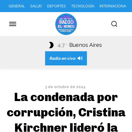
GENERAL
SALUD
DEPORTES
TECNOLOGÍA
INTERNACIONAL
4.7
Buenos Aires
C
Radio en vivo
3 de octubre de 2024
La condenada por
corrupción, Cristina
Kirchner lideró la