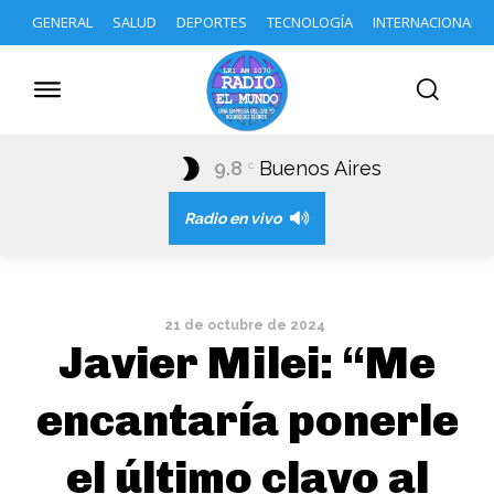
GENERAL
SALUD
DEPORTES
TECNOLOGÍA
INTERNACIONAL
9.8
Buenos Aires
C
Radio en vivo
21 de octubre de 2024
Javier Milei: “Me
encantaría ponerle
el último clavo al