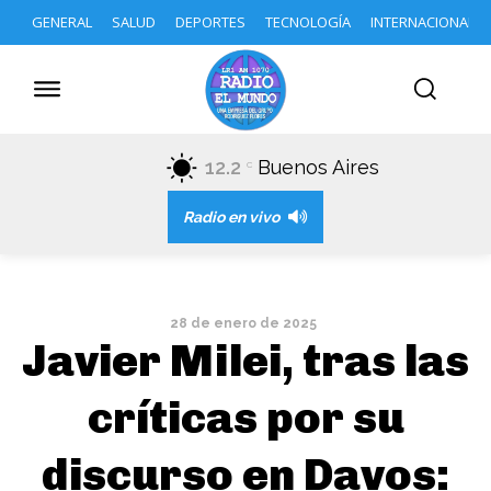
GENERAL
SALUD
DEPORTES
TECNOLOGÍA
INTERNACIONAL
12.2
Buenos Aires
C
Radio en vivo
28 de enero de 2025
Javier Milei, tras las
críticas por su
discurso en Davos: