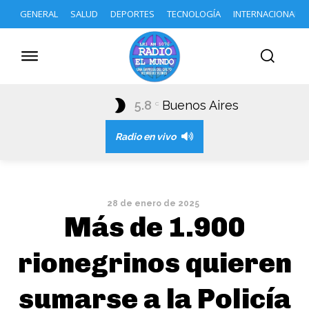
GENERAL
SALUD
DEPORTES
TECNOLOGÍA
INTERNACIONAL
5.8
Buenos Aires
C
Radio en vivo
28 de enero de 2025
Más de 1.900
rionegrinos quieren
sumarse a la Policía