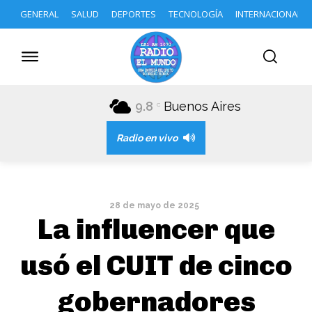
GENERAL
SALUD
DEPORTES
TECNOLOGÍA
INTERNACIONAL
9.8
Buenos Aires
C
Radio en vivo
28 de mayo de 2025
La influencer que
usó el CUIT de cinco
gobernadores