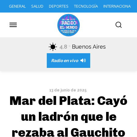
GENERAL
SALUD
DEPORTES
TECNOLOGÍA
INTERNACIONAL
4.8
Buenos Aires
C
Radio en vivo
13 de junio de 2025
Mar del Plata: Cayó
un ladrón que le
rezaba al Gauchito