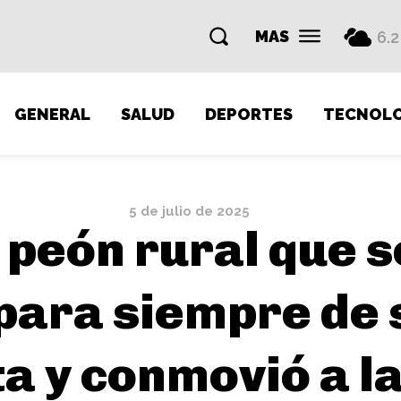
MAS
6.2
GENERAL
SALUD
DEPORTES
TECNOLO
5 de julio de 2025
l peón rural que se
para siempre de 
a y conmovió a la