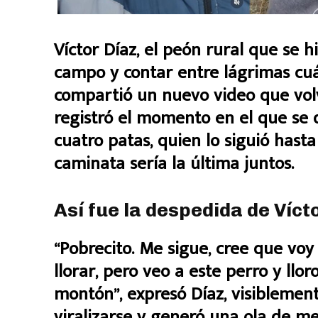
Víctor Díaz, el peón rural que se h
campo y contar entre lágrimas cuá
compartió un nuevo video que volv
registró el momento en el que se 
cuatro patas, quien lo siguió has
caminata sería la última juntos.
Así fue la despedida de Víct
“Pobrecito. Me sigue, cree que voy 
llorar, pero veo a este perro y llo
montón”, expresó Díaz, visiblemen
viralizarse y generó una ola de m