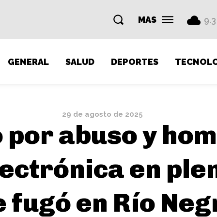
MAS
9.3
GENERAL
SALUD
DEPORTES
TECNOLO
29 de agosto de 2025
por abuso y homi
electrónica en ple
e fugó en Río Neg