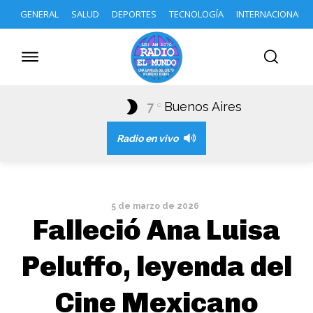
GENERAL
SALUD
DEPORTES
TECNOLOGÍA
INTERNACIONAL
7
Buenos Aires
C
Radio en vivo
5 de marzo de 2026
Falleció Ana Luisa
Peluffo, leyenda del
Cine Mexicano