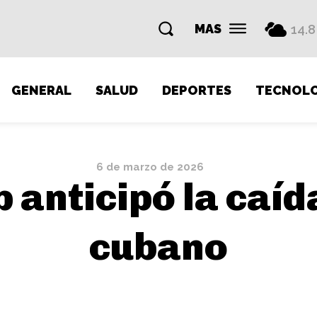
MAS
14.8
GENERAL
SALUD
DEPORTES
TECNOLO
6 de marzo de 2026
 anticipó la caíd
cubano