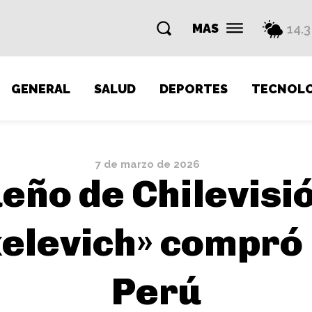
MAS
14.3
GENERAL
SALUD
DEPORTES
TECNOLO
7 de marzo de 2026
ueño de Chilevisi
levich» compró 
Perú