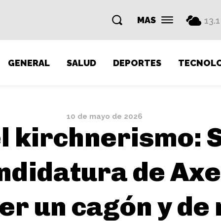
MAS
13.1
GENERAL
SALUD
DEPORTES
TECNOLO
10 de mayo de 2026
l kirchnerismo: 
andidatura de Axel 
er un cagón y de 