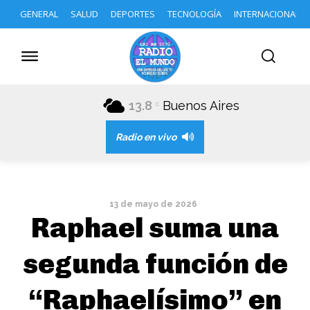
GENERAL
SALUD
DEPORTES
TECNOLOGÍA
INTERNACIONAL
13.8
Buenos Aires
C
Radio en vivo
13 de mayo de 2026
Raphael suma una
segunda función de
“Raphaelísimo” en