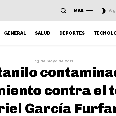
MAS
6.5
GENERAL
SALUD
DEPORTES
TECNOLO
13 de mayo de 2026
tanilo contamin
iento contra el 
riel García Furfa