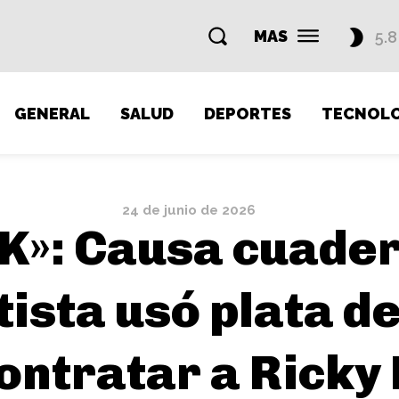
MAS
5.8
GENERAL
SALUD
DEPORTES
TECNOLO
24 de junio de 2026
K»: Causa cuade
tista usó plata d
ontratar a Ricky