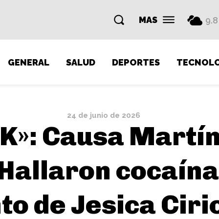
MAS
9.8
GENERAL
SALUD
DEPORTES
TECNOLO
24 de junio de 2026
K»: Causa Martín
Hallaron cocaína
o de Jesica Ciri