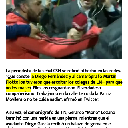
La periodista de la señal C5N se refirió al hecho en las redes.
“Que conste:
a Diego Fernández y al camarógrafo Martín
Fiotto los tuvieron que escoltar los colegas de LN+ para que
no los maten
. Ellos los resguardaron. El verdadero
compañerismo. Trabajando en la calle te cuida la Patria
Movilera o no te cuida nadie”, afirmó en Twitter.
A su vez, el camarógrafo de TN, Gerardo “Mono” Lozano
terminó con una herida en una pierna, mientras que el
ayudante Diego García recibió un balazo de goma en el