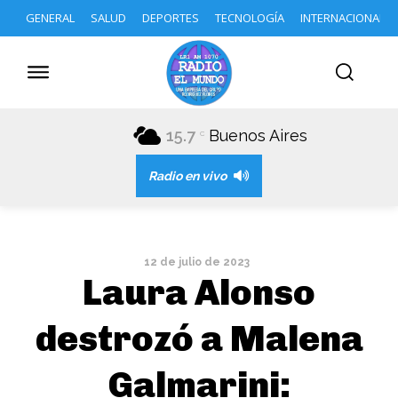
GENERAL
SALUD
DEPORTES
TECNOLOGÍA
INTERNACIONAL
15.7
Buenos Aires
C
Radio en vivo
12 de julio de 2023
Laura Alonso
destrozó a Malena
Galmarini: