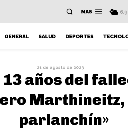
MAS
6.9
GENERAL
SALUD
DEPORTES
TECNOLO
21 de agosto de 2023
13 años del fall
ro Marthineitz,
parlanchín»