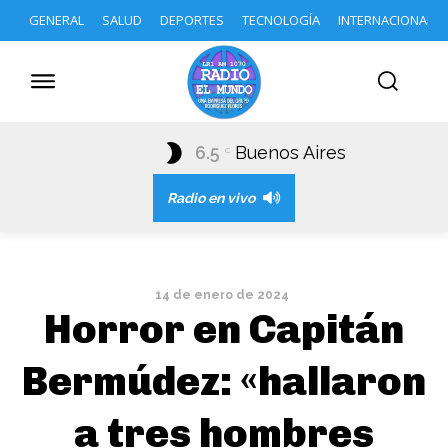
GENERAL
SALUD
DEPORTES
TECNOLOGÍA
INTERNACIONAL
6.5
Buenos Aires
C
Radio en vivo
14 de enero de 2024
Horror en Capitán
Bermúdez: «hallaron
a tres hombres