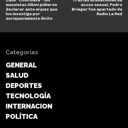
Caso “Chocolate”: los
Tras las acusaciones de
massistas Albini pidieron
acoso sexual, Pedro
declarar ante el juez que
Brieger fue apartado de
los investiga por
Radio La Red
enriquecimiento ilícito
Categorias
GENERAL
SALUD
DEPORTES
TECNOLOGÍA
INTERNACIONAL
POLÍTICA