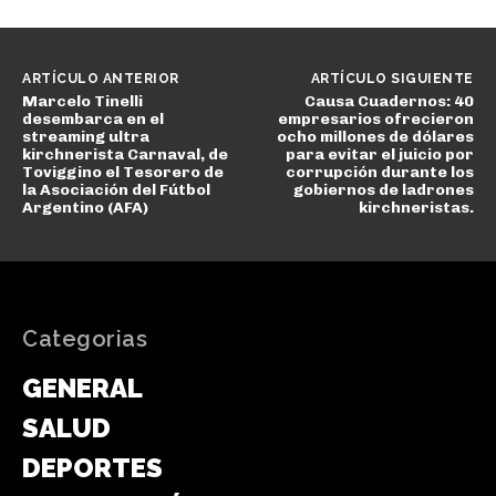
ARTÍCULO ANTERIOR
ARTÍCULO SIGUIENTE
Marcelo Tinelli
Causa Cuadernos: 40
desembarca en el
empresarios ofrecieron
streaming ultra
ocho millones de dólares
kirchnerista Carnaval, de
para evitar el juicio por
Toviggino el Tesorero de
corrupción durante los
la Asociación del Fútbol
gobiernos de ladrones
Argentino (AFA)
kirchneristas.
Categorias
GENERAL
SALUD
DEPORTES