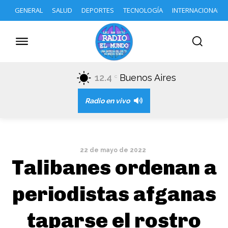
GENERAL
SALUD
DEPORTES
TECNOLOGÍA
INTERNACIONAL
12.4
Buenos Aires
C
Radio en vivo
22 de mayo de 2022
Talibanes ordenan a
periodistas afganas
taparse el rostro