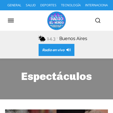
GENERAL
SALUD
DEPORTES
TECNOLOGÍA
INTERNACIONAL
14.3
Buenos Aires
C
Radio en vivo
Espectáculos