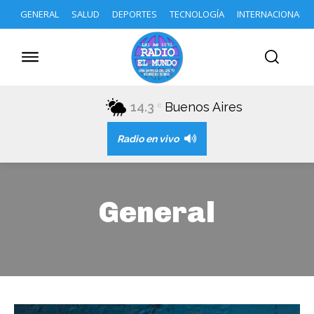
GENERAL
SALUD
DEPORTES
TECNOLOGÍA
INTERNACIONAL
14.3
Buenos Aires
C
Radio en vivo
General