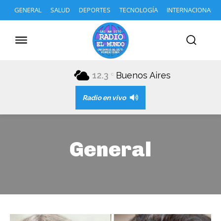
GENERAL
SALUD
DEPORTES
TECNOLOGÍA
INTERNACIONAL
12.3
Buenos Aires
C
Radio en vivo
General